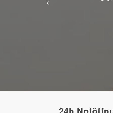
Slide
2
of
10
24h Notöffn