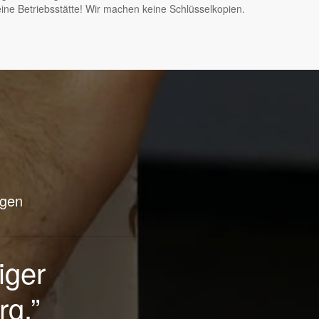
ine Betriebsstätte! Wir machen keine Schlüsselkopien.
agen
0 min da.