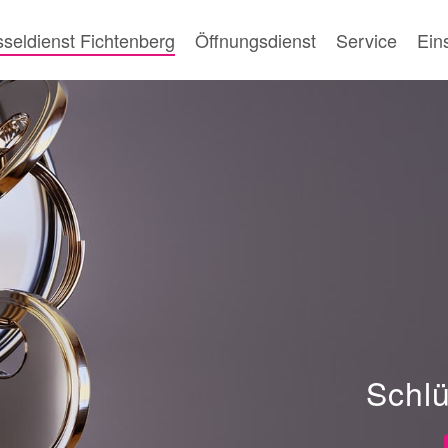
seldienst Fichtenberg
Öffnungsdienst
Service
Ein
wir momentan Krankheits bedingt und Personal bedingt k
00 Uhr und Samstags und Feiertags von 09:00 - 22:00 Uhr.